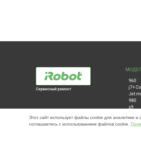
МОДЕ
960
j7+ C
Сервисный ремонт
Jet m
980
s9
981
Этот сайт использует файлы cookie для аналитики и 
i7
соглашаетесь с использованием файлов cookie.
Поли
886
896
865