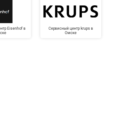
нтр Eisenhof в
Сервисный центр krups в
Сервисный 
ске
Омске
Ом