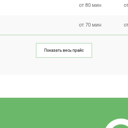
от 80 мин
о
от 70 мин
о
t
от 60 мин
о
Показать весь прайс
от 90 мин
о
от 70 мин
о
?