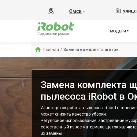
s9+
улица
Омск
▼
865
i8
i8+
МОДЕЛИ
Сервисный ремонт
j7
j7 Co
Главная
/
Замена комплекта щеток
i3
i6
880
Замена комплекта щ
пылесоса iRobot в О
Износ щеток робота-пылесоса iRobot с течени
может снизить качество уборки.
Регулярное использование, застревание мусора
естественный износ материала щеток являют
их замены.